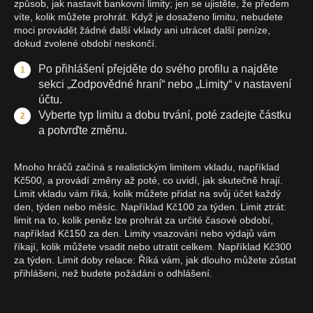
způsob, jak nastavit bankovní limity; jen se ujistěte, že předem
víte, kolik můžete prohrát. Když je dosaženo limitu, nebudete
moci provádět žádné další vklady ani utrácet další peníze,
dokud zvolené období neskončí.
Po přihlášení přejděte do svého profilu a najděte
sekci „Zodpovědné hraní“ nebo „Limity“ v nastavení
účtu.
Vyberte typ limitu a dobu trvání, poté zadejte částku
a potvrďte změnu.
Mnoho hráčů začíná s realistickým limitem vkladu, například
Kč500, a provádí změny až poté, co uvidí, jak skutečně hrají.
Limit vkladu vám říká, kolik můžete přidat na svůj účet každý
den, týden nebo měsíc. Například Kč100 za týden. Limit ztrát:
limit na to, kolik peněz lze prohrát za určité časové období,
například Kč150 za den. Limity vsazování nebo výdajů vám
říkají, kolik můžete vsadit nebo utratit celkem. Například Kč300
za týden. Limit doby relace: Říká vám, jak dlouho můžete zůstat
přihlášeni, než budete požádáni o odhlášení.