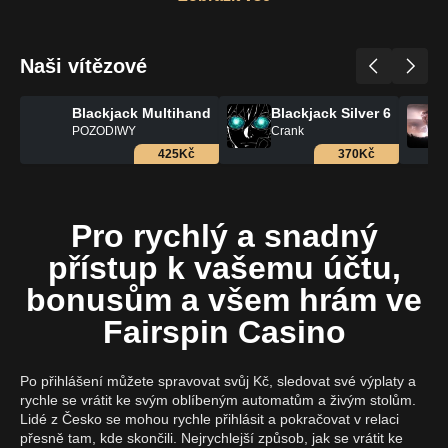
Naši vítězové
Blackjack Multihand
Blackjack Silver 6
POZODIWY
Crank
425Kč
370Kč
Pro rychlý a snadný
přístup k vašemu účtu,
bonusům a všem hrám ve
Fairspin Casino
Po přihlášení můžete spravovat svůj Kč, sledovat své výplaty a
rychle se vrátit ke svým oblíbeným automatům a živým stolům.
Lidé z Česko se mohou rychle přihlásit a pokračovat v relaci
přesně tam, kde skončili. Nejrychlejší způsob, jak se vrátit ke