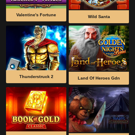
Valentine's Fortune
Wild Santa
Thunderstruck 2
Land Of Heroes Gdn