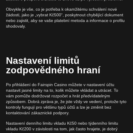
Obvykle je vše, co je potřeba k okamžitému schválení nové
žádosti, jako je „vybrat Kč500“, poskytnout chybějící dokument
nebo zajistit, aby se vaše platební metoda a informace o profilu
shodovaly.
Nastavení limitů
zodpovědného hraní
Po přihlášení do Fairspin Casino můžete v nastavení účtu
nastavit jasné limity na to, kolik můžete vkládat a utrácet. To
vám pomůže dodržovat rozpočet a hrát předvídatelným
způsobem. Dobrá zpráva je, že jste vždy ve vedení, protože tyto
kontroly fungují pro většinu typů účtů a lze je změnit bez
kontaktování zákaznické podpory.
Nastavení denního limitu vkladu Kč50 nebo týdenního limitu
vkladu Kč200 v závislosti na tom, jak často hrajete, je dobrý