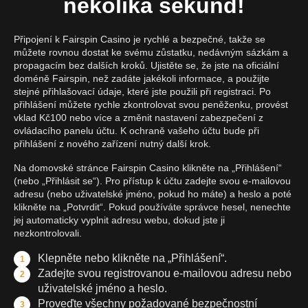
několika sekund!
Připojení k Fairspin Casino je rychlé a bezpečné, takže se
můžete rovnou dostat ke svému zůstatku, nedávným sázkám a
propagacím bez dalších kroků. Ujistěte se, že jste na oficiální
doméně Fairspin, než zadáte jakékoli informace, a použijte
stejné přihlašovací údaje, které jste použili při registraci. Po
přihlášení můžete rychle zkontrolovat svou peněženku, provést
vklad Kč100 nebo více a změnit nastavení zabezpečení z
ovládacího panelu účtu. K ochraně vašeho účtu bude při
přihlášení z nového zařízení nutný další krok.
Na domovské stránce Fairspin Casino klikněte na „Přihlášení“
(nebo „Přihlásit se“). Pro přístup k účtu zadejte svou e-mailovou
adresu (nebo uživatelské jméno, pokud ho máte) a heslo a poté
klikněte na „Potvrdit“. Pokud používáte správce hesel, nenechte
jej automaticky vyplnit adresu webu, dokud jste ji
nezkontrolovali.
Klepněte nebo klikněte na „Přihlášení“.
Zadejte svou registrovanou e-mailovou adresu nebo
uživatelské jméno a heslo.
Proveďte všechny požadované bezpečnostní