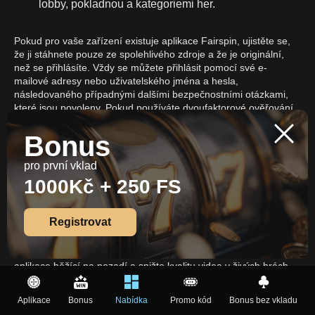
lobby, pokladnou a kategoriemi her.
Pokud pro vaše zařízení existuje aplikace Fairspin, ujistěte se,
že ji stáhnete pouze ze spolehlivého zdroje a že je originální,
než se přihlásíte. Vždy se můžete přihlásit pomocí své e-
mailové adresy nebo uživatelského jména a hesla,
následovaného případnými dalšími bezpečnostními otázkami,
které jsou povoleny. Pokud používáte dvoufaktorové ověřování,
ujistěte se, že máte přístup k autentizační aplikaci, než začnete
relaci. Pro rychlejší přístup použijte přihlášení v prohlížeči s
Bonus
uloženými daty webu na vlastním zařízení. Pro snadné použití
použijte oficiální aplikaci s přístupem z domovské obrazovky.
pro první vklad
Pro soukromí použijte soukromý/incognito režim prohlížeče na
1000Kč + 250 FS
sdílených zařízeních. Jakmile jste přihlášeni, mobilní hry se
nejlépe hrají pomocí dotykových ovládacích prvků. Klepněte pro
zatočení, přejeďte prstem pro přesun mezi kategoriemi a
Registrovat
vyberte režim na výšku nebo na šířku v závislosti na hře.
Chcete-li urychlit hru, která se zdá být pomalá, zavřete všechny
aplikace běžící na pozadí a snižte kvalitu videa v živých hrách.
Aplikace
Bonus
Nabídka
Promo kód
Bonus bez vkladu