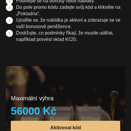
Podívejte se na bonusy nebo nabídky.
Do pole promo kódu zadejte svůj kód a klikněte na
„Pokladna“.
Ujistěte se, že nabídka je aktivní a zobrazuje se ve
vaší bonusové peněžence.
Dodržujte, co podmínky říkají, že musíte udělat,
například provést vklad Kč20.
Maximální výhra
56000 Kč
Aktivovat kód