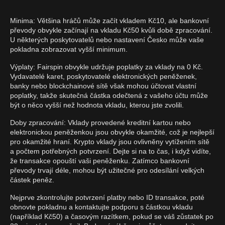
Minima: Většina hráčů může začít vkladem Kč10, ale bankovní
převody obvykle začínají na vkladu Kč50 kvůli době zpracování.
U některých poskytovatelů nebo nastavení Česko může vaše
pokladna zobrazovat vyšší minimum.
Výplaty: Fairspin obvykle udržuje poplatky za vklady na 0 Kč.
Vydavatelé karet, poskytovatelé elektronických peněženek,
banky nebo blockchainové sítě však mohou účtovat vlastní
poplatky, takže skutečná částka odečtená z vašeho účtu může
být o něco vyšší než hodnota vkladu, kterou jste zvolili.
Doby zpracování: Vklady provedené kreditní kartou nebo
elektronickou peněženkou jsou obvykle okamžité, což je nejlepší
pro okamžité hraní. Krypto vklady jsou ovlivněny vytížením sítě
a počtem potřebných potvrzení. Dejte si na to čas, i když vidíte,
že transakce opouští vaši peněženku. Zatímco bankovní
převody trvají déle, mohou být užitečné pro odesílání velkých
částek peněz.
Nejprve zkontrolujte potvrzení platby nebo ID transakce, poté
obnovte pokladnu a kontaktujte podporu s částkou vkladu
(například Kč50) a časovým razítkem, pokud se váš zůstatek po