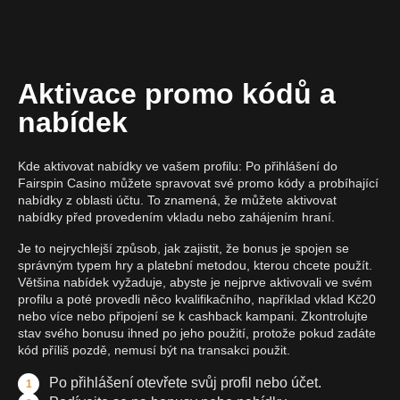
Aktivace promo kódů a
nabídek
Kde aktivovat nabídky ve vašem profilu: Po přihlášení do
Fairspin Casino můžete spravovat své promo kódy a probíhající
nabídky z oblasti účtu. To znamená, že můžete aktivovat
nabídky před provedením vkladu nebo zahájením hraní.
Je to nejrychlejší způsob, jak zajistit, že bonus je spojen se
správným typem hry a platební metodou, kterou chcete použít.
Většina nabídek vyžaduje, abyste je nejprve aktivovali ve svém
profilu a poté provedli něco kvalifikačního, například vklad Kč20
nebo více nebo připojení se k cashback kampani. Zkontrolujte
stav svého bonusu ihned po jeho použití, protože pokud zadáte
kód příliš pozdě, nemusí být na transakci použit.
Po přihlášení otevřete svůj profil nebo účet.