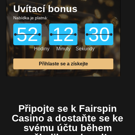
Uvítací bonus
Nabídka je platná:
52
12
29
Hodiny
Minuty
Sekundy
Přihlaste se a získejte
Připojte se k Fairspin
Casino a dostaňte se ke
svému účtu během