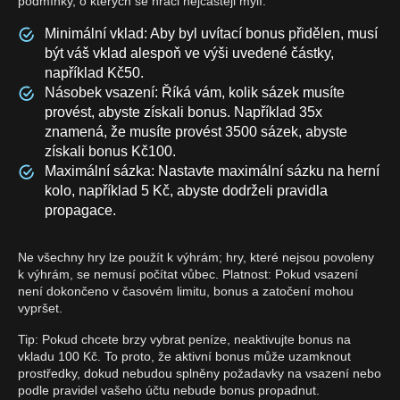
podmínky, o kterých se hráči nejčastěji mýlí.
Minimální vklad: Aby byl uvítací bonus přidělen, musí
být váš vklad alespoň ve výši uvedené částky,
například Kč50.
Násobek vsazení: Říká vám, kolik sázek musíte
provést, abyste získali bonus. Například 35x
znamená, že musíte provést 3500 sázek, abyste
získali bonus Kč100.
Maximální sázka: Nastavte maximální sázku na herní
kolo, například 5 Kč, abyste dodrželi pravidla
propagace.
Ne všechny hry lze použít k výhrám; hry, které nejsou povoleny
k výhrám, se nemusí počítat vůbec. Platnost: Pokud vsazení
není dokončeno v časovém limitu, bonus a zatočení mohou
vypršet.
Tip: Pokud chcete brzy vybrat peníze, neaktivujte bonus na
vkladu 100 Kč. To proto, že aktivní bonus může uzamknout
prostředky, dokud nebudou splněny požadavky na vsazení nebo
podle pravidel vašeho účtu nebude bonus propadnut.